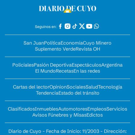
Seguinos en:
San Juan
Política
Economía
Cuyo Minero
Suplemento Verde
Revista OH
Policiales
Pasión Deportiva
Espectáculos
Argentina
El Mundo
Recetas
En las redes
Cartas del lector
Opinion
Sociales
Salud
Tecnología
Tendencia
Estado del tránsito
Clasificados
Inmuebles
Automotores
Empleos
Servicios
Avisos Fúnebres y Misas
Edictos
Diario de Cuyo - Fecha de Inicio: 11/2003 - Dirección: