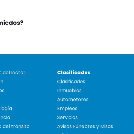
 miedos?
 del lector
Clasificados
on
Clasificados
es
Inmuebles
Automotores
logía
Empleos
ncia
Servicios
 del tránsito
Avisos Fúnebres y Misas