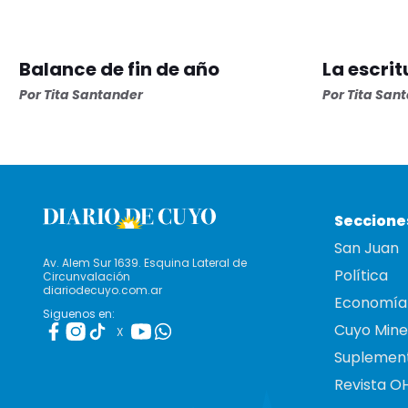
Balance de fin de año
La escri
Por Tita Santander
Por Tita San
Seccione
San Juan
Av. Alem Sur 1639. Esquina Lateral de
Política
Circunvalación
diariodecuyo.com.ar
Economía
Siguenos en:
Cuyo Mine
X
Suplemen
Revista O