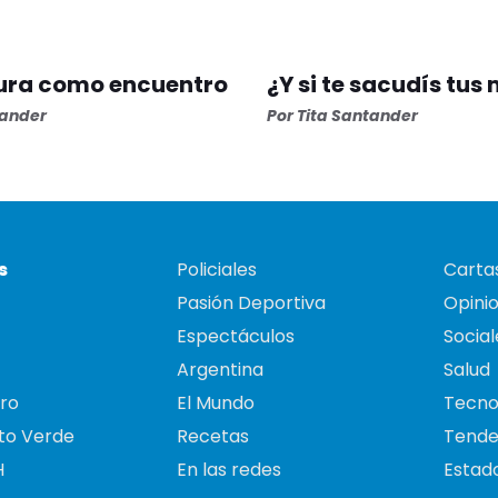
tura como encuentro
¿Y si te sacudís tus
tander
Por Tita Santander
s
Policiales
Cartas
Pasión Deportiva
Opini
Espectáculos
Social
Argentina
Salud
ro
El Mundo
Tecno
to Verde
Recetas
Tende
H
En las redes
Estado