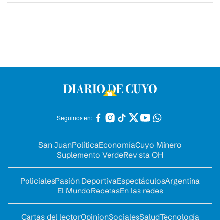
Seguinos en:
San Juan
Política
Economía
Cuyo Minero
Suplemento Verde
Revista OH
Policiales
Pasión Deportiva
Espectáculos
Argentina
El Mundo
Recetas
En las redes
Cartas del lector
Opinion
Sociales
Salud
Tecnología