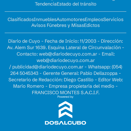
Tendencia
Estado del tránsito
Clasificados
Inmuebles
Automotores
Empleos
Servicios
Avisos Fúnebres y Misas
Edictos
Diario de Cuyo - Fecha de Inicio: 11/2003 - Dirección:
Av. Alem Sur 1639. Esquina Lateral de Circunvalación -
Contacto:
web@diariodecuyo.com.ar
- Email:
web@diariodecuyo.com.ar
/
publicidad@diariodecuyo.com.ar
-
Whatsapp: (054)
264 5045343 - Gerente General: Pablo Dellazoppa -
Secretario de Redacción: Diego Castillo - Editor Web:
Mario Romero - Empresa propietaria del medio -
FRANCISCO MONTES S.A.C.I.F.