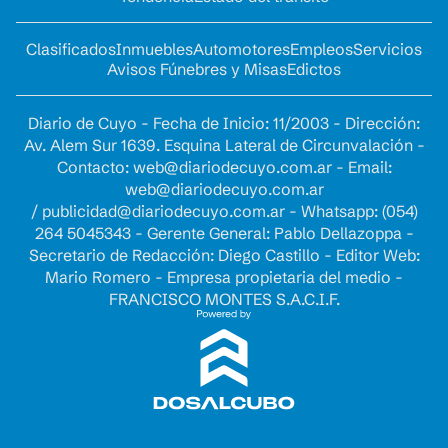
Clasificados
Inmuebles
Automotores
Empleos
Servicios
Avisos Fúnebres y Misas
Edictos
Diario de Cuyo - Fecha de Inicio: 11/2003 - Dirección:
Av. Alem Sur 1639. Esquina Lateral de Circunvalación -
Contacto:
web@diariodecuyo.com.ar
- Email:
web@diariodecuyo.com.ar
/
publicidad@diariodecuyo.com.ar
-
Whatsapp: (054)
264 5045343 - Gerente General: Pablo Dellazoppa -
Secretario de Redacción: Diego Castillo - Editor Web:
Mario Romero - Empresa propietaria del medio -
FRANCISCO MONTES S.A.C.I.F.