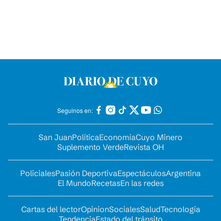
Seguinos en:
San Juan
Política
Economía
Cuyo Minero
Suplemento Verde
Revista OH
Policiales
Pasión Deportiva
Espectáculos
Argentina
El Mundo
Recetas
En las redes
Cartas del lector
Opinion
Sociales
Salud
Tecnología
Tendencia
Estado del tránsito