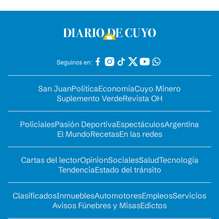
Seguinos en:
San Juan
Política
Economía
Cuyo Minero
Suplemento Verde
Revista OH
Policiales
Pasión Deportiva
Espectáculos
Argentina
El Mundo
Recetas
En las redes
Cartas del lector
Opinion
Sociales
Salud
Tecnología
Tendencia
Estado del tránsito
Clasificados
Inmuebles
Automotores
Empleos
Servicios
Avisos Fúnebres y Misas
Edictos