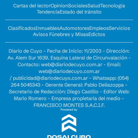
Cartas del lector
Opinion
Sociales
Salud
Tecnología
Tendencia
Estado del tránsito
Clasificados
Inmuebles
Automotores
Empleos
Servicios
Avisos Fúnebres y Misas
Edictos
Diario de Cuyo - Fecha de Inicio: 11/2003 - Dirección:
Av. Alem Sur 1639. Esquina Lateral de Circunvalación -
Contacto:
web@diariodecuyo.com.ar
- Email:
web@diariodecuyo.com.ar
/
publicidad@diariodecuyo.com.ar
-
Whatsapp: (054)
264 5045343 - Gerente General: Pablo Dellazoppa -
Secretario de Redacción: Diego Castillo - Editor Web:
Mario Romero - Empresa propietaria del medio -
FRANCISCO MONTES S.A.C.I.F.