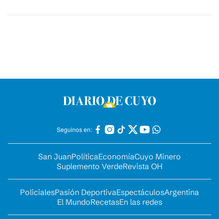
Seguinos en:
San Juan
Política
Economía
Cuyo Minero
Suplemento Verde
Revista OH
Policiales
Pasión Deportiva
Espectáculos
Argentina
El Mundo
Recetas
En las redes