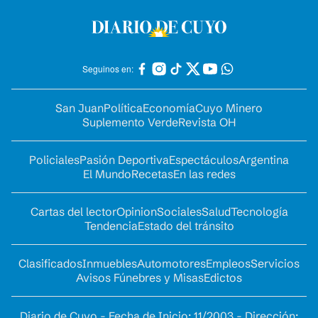
Seguinos en:
San Juan
Política
Economía
Cuyo Minero
Suplemento Verde
Revista OH
Policiales
Pasión Deportiva
Espectáculos
Argentina
El Mundo
Recetas
En las redes
Cartas del lector
Opinion
Sociales
Salud
Tecnología
Tendencia
Estado del tránsito
Clasificados
Inmuebles
Automotores
Empleos
Servicios
Avisos Fúnebres y Misas
Edictos
Diario de Cuyo - Fecha de Inicio: 11/2003 - Dirección: