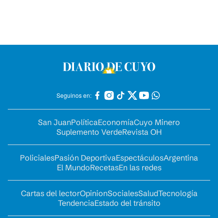
Seguinos en:
San Juan
Política
Economía
Cuyo Minero
Suplemento Verde
Revista OH
Policiales
Pasión Deportiva
Espectáculos
Argentina
El Mundo
Recetas
En las redes
Cartas del lector
Opinion
Sociales
Salud
Tecnología
Tendencia
Estado del tránsito