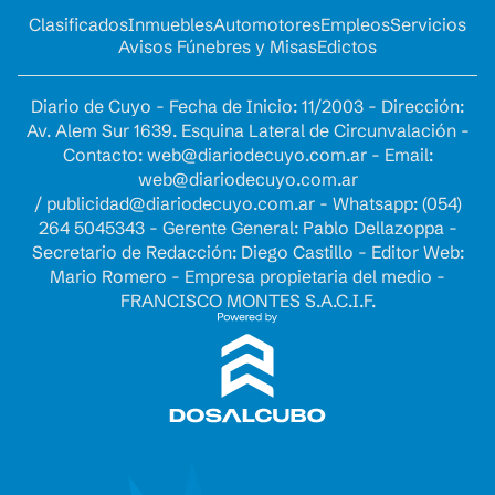
Clasificados
Inmuebles
Automotores
Empleos
Servicios
Avisos Fúnebres y Misas
Edictos
Diario de Cuyo - Fecha de Inicio: 11/2003 - Dirección:
Av. Alem Sur 1639. Esquina Lateral de Circunvalación -
Contacto:
web@diariodecuyo.com.ar
- Email:
web@diariodecuyo.com.ar
/
publicidad@diariodecuyo.com.ar
-
Whatsapp: (054)
264 5045343 - Gerente General: Pablo Dellazoppa -
Secretario de Redacción: Diego Castillo - Editor Web:
Mario Romero - Empresa propietaria del medio -
FRANCISCO MONTES S.A.C.I.F.