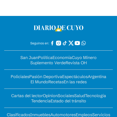
Seguinos en:
San Juan
Política
Economía
Cuyo Minero
Suplemento Verde
Revista OH
Policiales
Pasión Deportiva
Espectáculos
Argentina
El Mundo
Recetas
En las redes
Cartas del lector
Opinion
Sociales
Salud
Tecnología
Tendencia
Estado del tránsito
Clasificados
Inmuebles
Automotores
Empleos
Servicios