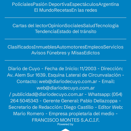
Policiales
Pasión Deportiva
Espectáculos
Argentina
El Mundo
Recetas
En las redes
Cartas del lector
Opinion
Sociales
Salud
Tecnología
Tendencia
Estado del tránsito
Clasificados
Inmuebles
Automotores
Empleos
Servicios
Avisos Fúnebres y Misas
Edictos
Diario de Cuyo - Fecha de Inicio: 11/2003 - Dirección:
Av. Alem Sur 1639. Esquina Lateral de Circunvalación -
Contacto:
web@diariodecuyo.com.ar
- Email:
web@diariodecuyo.com.ar
/
publicidad@diariodecuyo.com.ar
-
Whatsapp: (054)
264 5045343 - Gerente General: Pablo Dellazoppa -
Secretario de Redacción: Diego Castillo - Editor Web:
Mario Romero - Empresa propietaria del medio -
FRANCISCO MONTES S.A.C.I.F.