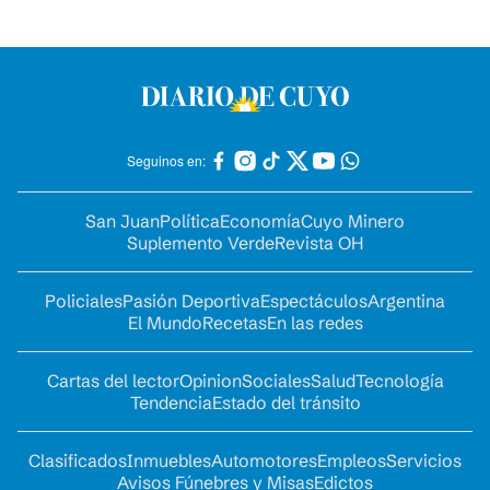
Seguinos en:
San Juan
Política
Economía
Cuyo Minero
Suplemento Verde
Revista OH
Policiales
Pasión Deportiva
Espectáculos
Argentina
El Mundo
Recetas
En las redes
Cartas del lector
Opinion
Sociales
Salud
Tecnología
Tendencia
Estado del tránsito
Clasificados
Inmuebles
Automotores
Empleos
Servicios
Avisos Fúnebres y Misas
Edictos