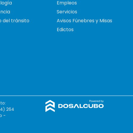
logía
Empleos
ncia
Servicios
 del tránsito
Avisos Fúnebres y Misas
Edictos
to:
54) 264
o -