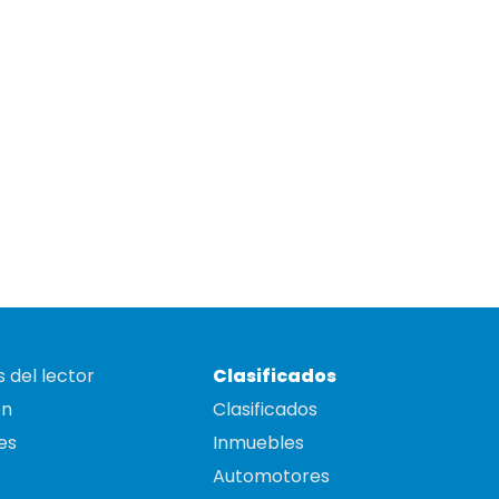
 del lector
Clasificados
on
Clasificados
es
Inmuebles
Automotores