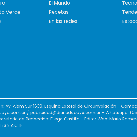
ro
El Mundo
Tecno
to Verde
Recetas
Tende
H
En las redes
Estado
ión: Av. Alem Sur 1639. Esquina Lateral de Circunvalación - Contac
cuyo.com.ar
/
publicidad@diariodecuyo.com.ar
-
Whatsapp: (0
cretario de Redacción: Diego Castillo - Editor Web: Mario Romer
 S.A.C.I.F.