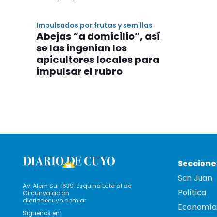
Impulsados por frutas y semillas
Abejas “a domicilio”, así
se las ingenian los
apicultores locales para
impulsar el rubro
Seccione
San Juan
Av. Alem Sur 1639. Esquina Lateral de
Política
Circunvalación
diariodecuyo.com.ar
Economía
Siguenos en: