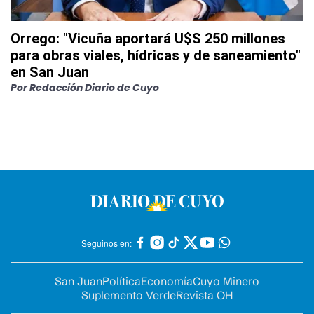
Orrego: "Vicuña aportará U$S 250 millones
para obras viales, hídricas y de saneamiento"
en San Juan
Por
Redacción Diario de Cuyo
Seguinos en:
San Juan
Política
Economía
Cuyo Minero
Suplemento Verde
Revista OH