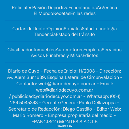
Policiales
Pasión Deportiva
Espectáculos
Argentina
El Mundo
Recetas
En las redes
Cartas del lector
Opinion
Sociales
Salud
Tecnología
Tendencia
Estado del tránsito
Clasificados
Inmuebles
Automotores
Empleos
Servicios
Avisos Fúnebres y Misas
Edictos
Diario de Cuyo - Fecha de Inicio: 11/2003 - Dirección:
Av. Alem Sur 1639. Esquina Lateral de Circunvalación -
Contacto:
web@diariodecuyo.com.ar
- Email:
web@diariodecuyo.com.ar
/
publicidad@diariodecuyo.com.ar
-
Whatsapp: (054)
264 5045343 - Gerente General: Pablo Dellazoppa -
Secretario de Redacción: Diego Castillo - Editor Web:
Mario Romero - Empresa propietaria del medio -
FRANCISCO MONTES S.A.C.I.F.