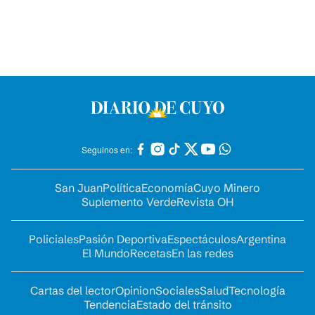
Seguinos en:
San Juan
Política
Economía
Cuyo Minero
Suplemento Verde
Revista OH
Policiales
Pasión Deportiva
Espectáculos
Argentina
El Mundo
Recetas
En las redes
Cartas del lector
Opinion
Sociales
Salud
Tecnología
Tendencia
Estado del tránsito