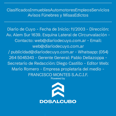
Clasificados
Inmuebles
Automotores
Empleos
Servicios
Avisos Fúnebres y Misas
Edictos
Diario de Cuyo - Fecha de Inicio: 11/2003 - Dirección:
Av. Alem Sur 1639. Esquina Lateral de Circunvalación -
Contacto:
web@diariodecuyo.com.ar
- Email:
web@diariodecuyo.com.ar
/
publicidad@diariodecuyo.com.ar
-
Whatsapp: (054)
264 5045343 - Gerente General: Pablo Dellazoppa -
Secretario de Redacción: Diego Castillo - Editor Web:
Mario Romero - Empresa propietaria del medio -
FRANCISCO MONTES S.A.C.I.F.