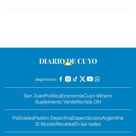
Seguinos en:
San Juan
Política
Economía
Cuyo Minero
Suplemento Verde
Revista OH
Policiales
Pasión Deportiva
Espectáculos
Argentina
El Mundo
Recetas
En las redes