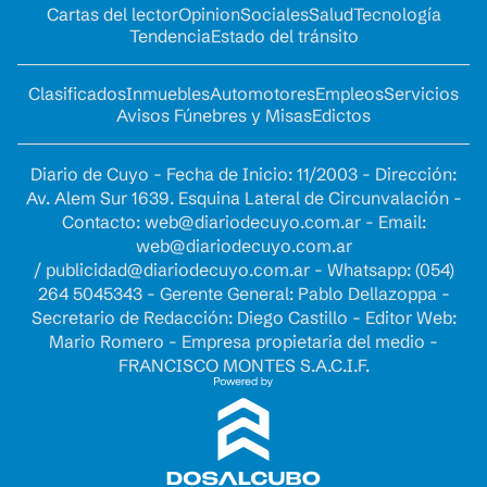
Cartas del lector
Opinion
Sociales
Salud
Tecnología
Tendencia
Estado del tránsito
Clasificados
Inmuebles
Automotores
Empleos
Servicios
Avisos Fúnebres y Misas
Edictos
Diario de Cuyo - Fecha de Inicio: 11/2003 - Dirección:
Av. Alem Sur 1639. Esquina Lateral de Circunvalación -
Contacto:
web@diariodecuyo.com.ar
- Email:
web@diariodecuyo.com.ar
/
publicidad@diariodecuyo.com.ar
-
Whatsapp: (054)
264 5045343 - Gerente General: Pablo Dellazoppa -
Secretario de Redacción: Diego Castillo - Editor Web:
Mario Romero - Empresa propietaria del medio -
FRANCISCO MONTES S.A.C.I.F.