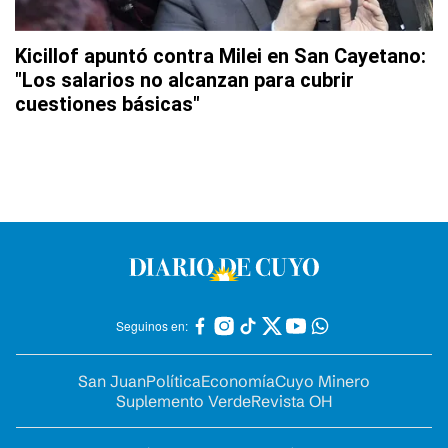
Kicillof apuntó contra Milei en San Cayetano:
"Los salarios no alcanzan para cubrir
cuestiones básicas"
Seguinos en:
San Juan
Política
Economía
Cuyo Minero
Suplemento Verde
Revista OH