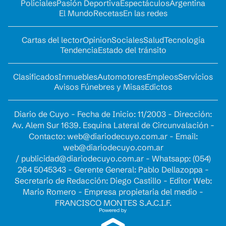
Policiales
Pasión Deportiva
Espectáculos
Argentina
El Mundo
Recetas
En las redes
Cartas del lector
Opinion
Sociales
Salud
Tecnología
Tendencia
Estado del tránsito
Clasificados
Inmuebles
Automotores
Empleos
Servicios
Avisos Fúnebres y Misas
Edictos
Diario de Cuyo - Fecha de Inicio: 11/2003 - Dirección:
Av. Alem Sur 1639. Esquina Lateral de Circunvalación -
Contacto:
web@diariodecuyo.com.ar
- Email:
web@diariodecuyo.com.ar
/
publicidad@diariodecuyo.com.ar
-
Whatsapp: (054)
264 5045343 - Gerente General: Pablo Dellazoppa -
Secretario de Redacción: Diego Castillo - Editor Web:
Mario Romero - Empresa propietaria del medio -
FRANCISCO MONTES S.A.C.I.F.