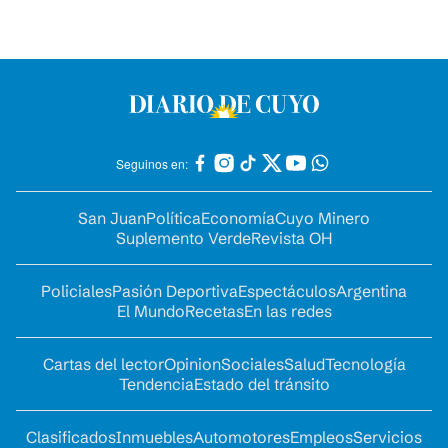
Seguinos en:
San Juan
Política
Economía
Cuyo Minero
Suplemento Verde
Revista OH
Policiales
Pasión Deportiva
Espectáculos
Argentina
El Mundo
Recetas
En las redes
Cartas del lector
Opinion
Sociales
Salud
Tecnología
Tendencia
Estado del tránsito
Clasificados
Inmuebles
Automotores
Empleos
Servicios