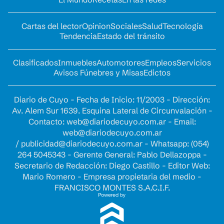
Cartas del lector
Opinion
Sociales
Salud
Tecnología
Tendencia
Estado del tránsito
Clasificados
Inmuebles
Automotores
Empleos
Servicios
Avisos Fúnebres y Misas
Edictos
Diario de Cuyo - Fecha de Inicio: 11/2003 - Dirección:
Av. Alem Sur 1639. Esquina Lateral de Circunvalación -
Contacto:
web@diariodecuyo.com.ar
- Email:
web@diariodecuyo.com.ar
/
publicidad@diariodecuyo.com.ar
-
Whatsapp: (054)
264 5045343 - Gerente General: Pablo Dellazoppa -
Secretario de Redacción: Diego Castillo - Editor Web:
Mario Romero - Empresa propietaria del medio -
FRANCISCO MONTES S.A.C.I.F.