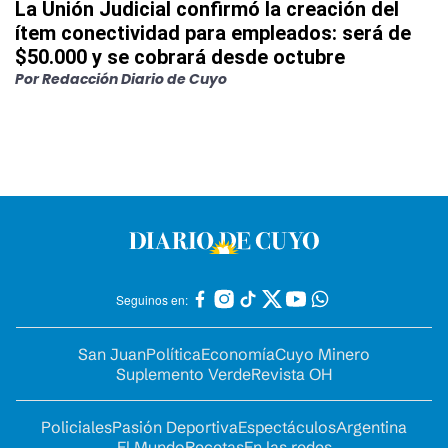
La Unión Judicial confirmó la creación del
ítem conectividad para empleados: será de
$50.000 y se cobrará desde octubre
Por
Redacción Diario de Cuyo
Seguinos en:
San Juan
Política
Economía
Cuyo Minero
Suplemento Verde
Revista OH
Policiales
Pasión Deportiva
Espectáculos
Argentina
El Mundo
Recetas
En las redes