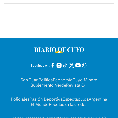
Seguinos en:
San Juan
Política
Economía
Cuyo Minero
Suplemento Verde
Revista OH
Policiales
Pasión Deportiva
Espectáculos
Argentina
El Mundo
Recetas
En las redes