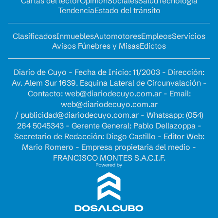
Cartas del lector
Opinion
Sociales
Salud
Tecnología
Tendencia
Estado del tránsito
Clasificados
Inmuebles
Automotores
Empleos
Servicios
Avisos Fúnebres y Misas
Edictos
Diario de Cuyo - Fecha de Inicio: 11/2003 - Dirección:
Av. Alem Sur 1639. Esquina Lateral de Circunvalación -
Contacto:
web@diariodecuyo.com.ar
- Email:
web@diariodecuyo.com.ar
/
publicidad@diariodecuyo.com.ar
-
Whatsapp: (054)
264 5045343 - Gerente General: Pablo Dellazoppa -
Secretario de Redacción: Diego Castillo - Editor Web:
Mario Romero - Empresa propietaria del medio -
FRANCISCO MONTES S.A.C.I.F.