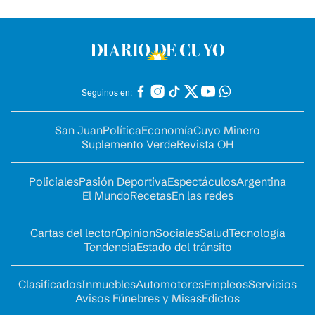
Seguinos en:
San Juan
Política
Economía
Cuyo Minero
Suplemento Verde
Revista OH
Policiales
Pasión Deportiva
Espectáculos
Argentina
El Mundo
Recetas
En las redes
Cartas del lector
Opinion
Sociales
Salud
Tecnología
Tendencia
Estado del tránsito
Clasificados
Inmuebles
Automotores
Empleos
Servicios
Avisos Fúnebres y Misas
Edictos