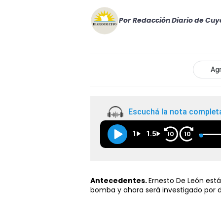
Por
Redacción Diario de Cuy
Agr
Escuchá la nota complet
1
1.5
10
10
Antecedentes.
Ernesto De León est
bomba y ahora será investigado por 