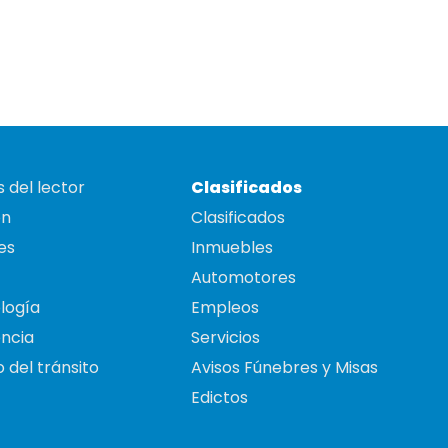
 del lector
Clasificados
on
Clasificados
es
Inmuebles
Automotores
logía
Empleos
ncia
Servicios
 del tránsito
Avisos Fúnebres y Misas
Edictos