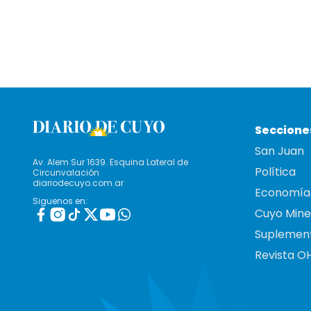
Seccione
San Juan
Av. Alem Sur 1639. Esquina Lateral de
Política
Circunvalación
diariodecuyo.com.ar
Economía
Siguenos en:
Cuyo Mine
Suplemen
Revista O