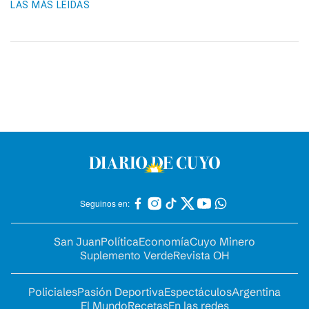
LAS MÁS LEIDAS
Seguinos en:
San Juan
Política
Economía
Cuyo Minero
Suplemento Verde
Revista OH
Policiales
Pasión Deportiva
Espectáculos
Argentina
El Mundo
Recetas
En las redes