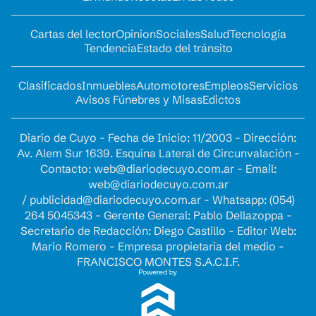
Cartas del lector
Opinion
Sociales
Salud
Tecnología
Tendencia
Estado del tránsito
Clasificados
Inmuebles
Automotores
Empleos
Servicios
Avisos Fúnebres y Misas
Edictos
Diario de Cuyo - Fecha de Inicio: 11/2003 - Dirección:
Av. Alem Sur 1639. Esquina Lateral de Circunvalación -
Contacto:
web@diariodecuyo.com.ar
- Email:
web@diariodecuyo.com.ar
/
publicidad@diariodecuyo.com.ar
-
Whatsapp: (054)
264 5045343 - Gerente General: Pablo Dellazoppa -
Secretario de Redacción: Diego Castillo - Editor Web:
Mario Romero - Empresa propietaria del medio -
FRANCISCO MONTES S.A.C.I.F.