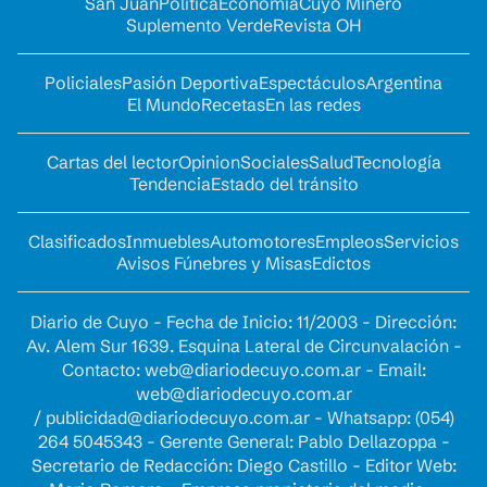
San Juan
Política
Economía
Cuyo Minero
Suplemento Verde
Revista OH
Policiales
Pasión Deportiva
Espectáculos
Argentina
El Mundo
Recetas
En las redes
Cartas del lector
Opinion
Sociales
Salud
Tecnología
Tendencia
Estado del tránsito
Clasificados
Inmuebles
Automotores
Empleos
Servicios
Avisos Fúnebres y Misas
Edictos
Diario de Cuyo - Fecha de Inicio: 11/2003 - Dirección:
Av. Alem Sur 1639. Esquina Lateral de Circunvalación -
Contacto:
web@diariodecuyo.com.ar
- Email:
web@diariodecuyo.com.ar
/
publicidad@diariodecuyo.com.ar
-
Whatsapp: (054)
264 5045343 - Gerente General: Pablo Dellazoppa -
Secretario de Redacción: Diego Castillo - Editor Web: