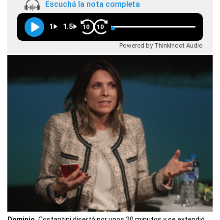
Escuchá la nota completa
1
1.5
10
10
Powered by Thinkindot Audio
Dominio.
Costantini disertó por unos 20 minutos y se extendió