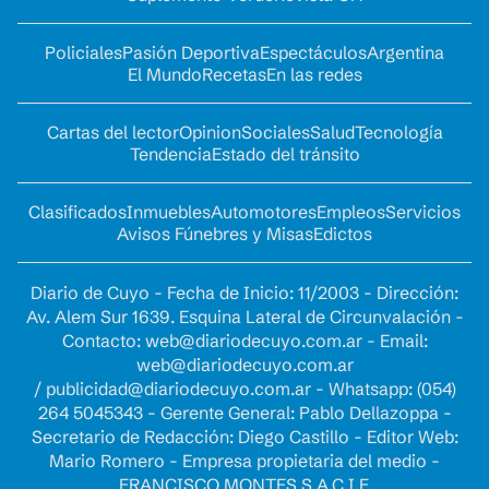
Policiales
Pasión Deportiva
Espectáculos
Argentina
El Mundo
Recetas
En las redes
Cartas del lector
Opinion
Sociales
Salud
Tecnología
Tendencia
Estado del tránsito
Clasificados
Inmuebles
Automotores
Empleos
Servicios
Avisos Fúnebres y Misas
Edictos
Diario de Cuyo - Fecha de Inicio: 11/2003 - Dirección:
Av. Alem Sur 1639. Esquina Lateral de Circunvalación -
Contacto:
web@diariodecuyo.com.ar
- Email:
web@diariodecuyo.com.ar
/
publicidad@diariodecuyo.com.ar
-
Whatsapp: (054)
264 5045343 - Gerente General: Pablo Dellazoppa -
Secretario de Redacción: Diego Castillo - Editor Web:
Mario Romero - Empresa propietaria del medio -
FRANCISCO MONTES S.A.C.I.F.