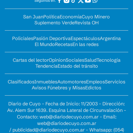
Seguinos en:
San Juan
Política
Economía
Cuyo Minero
Suplemento Verde
Revista OH
Policiales
Pasión Deportiva
Espectáculos
Argentina
El Mundo
Recetas
En las redes
Cartas del lector
Opinion
Sociales
Salud
Tecnología
Tendencia
Estado del tránsito
Clasificados
Inmuebles
Automotores
Empleos
Servicios
Avisos Fúnebres y Misas
Edictos
Diario de Cuyo - Fecha de Inicio: 11/2003 - Dirección:
Av. Alem Sur 1639. Esquina Lateral de Circunvalación -
Contacto:
web@diariodecuyo.com.ar
- Email:
web@diariodecuyo.com.ar
/
publicidad@diariodecuyo.com.ar
-
Whatsapp: (054)