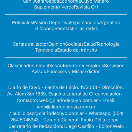
San Juan
Política
Economía
Cuyo Minero
Suplemento Verde
Revista OH
Policiales
Pasión Deportiva
Espectáculos
Argentina
El Mundo
Recetas
En las redes
Cartas del lector
Opinion
Sociales
Salud
Tecnología
Tendencia
Estado del tránsito
Clasificados
Inmuebles
Automotores
Empleos
Servicios
Avisos Fúnebres y Misas
Edictos
Diario de Cuyo - Fecha de Inicio: 11/2003 - Dirección:
Av. Alem Sur 1639. Esquina Lateral de Circunvalación -
Contacto:
web@diariodecuyo.com.ar
- Email:
web@diariodecuyo.com.ar
/
publicidad@diariodecuyo.com.ar
-
Whatsapp: (054)
264 5045343 - Gerente General: Pablo Dellazoppa -
Secretario de Redacción: Diego Castillo - Editor Web: