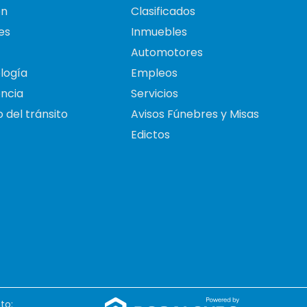
on
Clasificados
es
Inmuebles
Automotores
logía
Empleos
ncia
Servicios
 del tránsito
Avisos Fúnebres y Misas
Edictos
to: