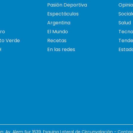
Pasión Deportiva
Opini
Espectáculos
Social
Argentina
Salud
ro
El Mundo
Tecno
to Verde
Recetas
Tende
H
En las redes
Estado
ión: Av. Alem Sur 1639. Esquina Lateral de Circunvalación - Contac