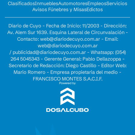
Clasificados
Inmuebles
Automotores
Empleos
Servicios
Avisos Fúnebres y Misas
Edictos
Diario de Cuyo - Fecha de Inicio: 11/2003 - Dirección:
Av. Alem Sur 1639. Esquina Lateral de Circunvalación -
Contacto:
web@diariodecuyo.com.ar
- Email:
web@diariodecuyo.com.ar
/
publicidad@diariodecuyo.com.ar
-
Whatsapp: (054)
264 5045343 - Gerente General: Pablo Dellazoppa -
Secretario de Redacción: Diego Castillo - Editor Web:
Mario Romero - Empresa propietaria del medio -
FRANCISCO MONTES S.A.C.I.F.