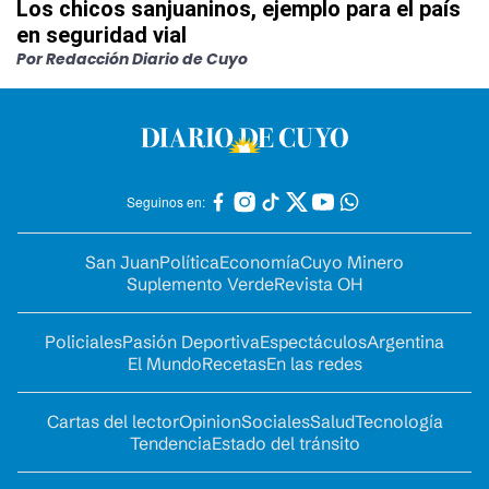
Los chicos sanjuaninos, ejemplo para el país
en seguridad vial
Por Redacción Diario de Cuyo
Seguinos en:
San Juan
Política
Economía
Cuyo Minero
Suplemento Verde
Revista OH
Policiales
Pasión Deportiva
Espectáculos
Argentina
El Mundo
Recetas
En las redes
Cartas del lector
Opinion
Sociales
Salud
Tecnología
Tendencia
Estado del tránsito