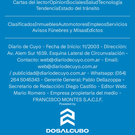
Cartas del lector
Opinion
Sociales
Salud
Tecnología
Tendencia
Estado del tránsito
Clasificados
Inmuebles
Automotores
Empleos
Servicios
Avisos Fúnebres y Misas
Edictos
Diario de Cuyo - Fecha de Inicio: 11/2003 - Dirección:
Av. Alem Sur 1639. Esquina Lateral de Circunvalación -
Contacto:
web@diariodecuyo.com.ar
- Email:
web@diariodecuyo.com.ar
/
publicidad@diariodecuyo.com.ar
-
Whatsapp: (054)
264 5045343 - Gerente General: Pablo Dellazoppa -
Secretario de Redacción: Diego Castillo - Editor Web:
Mario Romero - Empresa propietaria del medio -
FRANCISCO MONTES S.A.C.I.F.