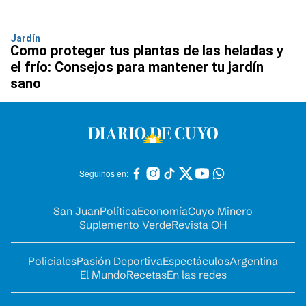
Jardín
Como proteger tus plantas de las heladas y
el frío: Consejos para mantener tu jardín
sano
Seguinos en:
San Juan
Política
Economía
Cuyo Minero
Suplemento Verde
Revista OH
Policiales
Pasión Deportiva
Espectáculos
Argentina
El Mundo
Recetas
En las redes