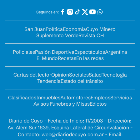
Seguinos en:
San Juan
Política
Economía
Cuyo Minero
Suplemento Verde
Revista OH
Policiales
Pasión Deportiva
Espectáculos
Argentina
El Mundo
Recetas
En las redes
Cartas del lector
Opinion
Sociales
Salud
Tecnología
Tendencia
Estado del tránsito
Clasificados
Inmuebles
Automotores
Empleos
Servicios
Avisos Fúnebres y Misas
Edictos
Diario de Cuyo - Fecha de Inicio: 11/2003 - Dirección:
Av. Alem Sur 1639. Esquina Lateral de Circunvalación -
Contacto:
web@diariodecuyo.com.ar
- Email: