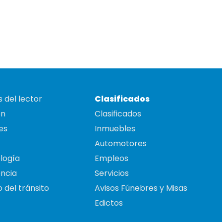
 del lector
Clasificados
on
Clasificados
es
Inmuebles
Automotores
logía
Empleos
ncia
Servicios
 del tránsito
Avisos Fúnebres y Misas
Edictos