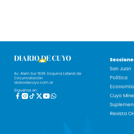
Seccione
San Juan
Av. Alem Sur 1639. Esquina Lateral de
Política
Circunvalación
diariodecuyo.com.ar
Economía
Siguenos en:
Cuyo Mine
Suplemen
Revista O