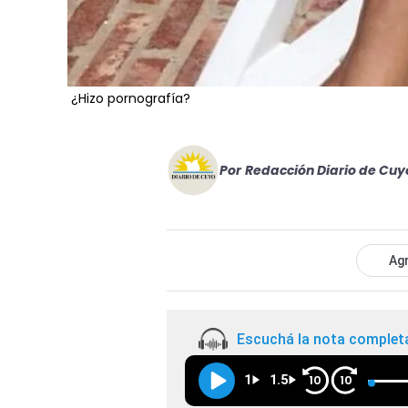
¿Hizo pornografía?
Por
Redacción Diario de Cuy
Agr
Escuchá la nota complet
1
1.5
10
10