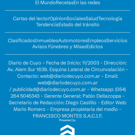
El Mundo
Recetas
En las redes
Cartas del lector
Opinion
Sociales
Salud
Tecnología
Tendencia
Estado del tránsito
Clasificados
Inmuebles
Automotores
Empleos
Servicios
Avisos Fúnebres y Misas
Edictos
Diario de Cuyo - Fecha de Inicio: 11/2003 - Dirección:
Av. Alem Sur 1639. Esquina Lateral de Circunvalación -
Contacto:
web@diariodecuyo.com.ar
- Email:
web@diariodecuyo.com.ar
/
publicidad@diariodecuyo.com.ar
-
Whatsapp: (054)
264 5045343 - Gerente General: Pablo Dellazoppa -
Secretario de Redacción: Diego Castillo - Editor Web:
Mario Romero - Empresa propietaria del medio -
FRANCISCO MONTES S.A.C.I.F.