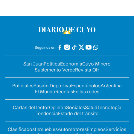
Seguinos en:
San Juan
Política
Economía
Cuyo Minero
Suplemento Verde
Revista OH
Policiales
Pasión Deportiva
Espectáculos
Argentina
El Mundo
Recetas
En las redes
Cartas del lector
Opinion
Sociales
Salud
Tecnología
Tendencia
Estado del tránsito
Clasificados
Inmuebles
Automotores
Empleos
Servicios