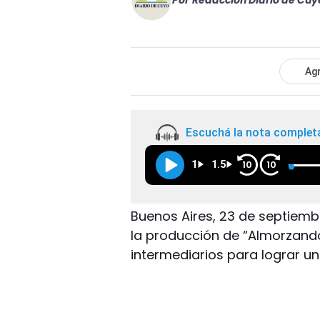
Por
Redacción Diario de Cuy
Agr
Escuchá la nota complet
1
1.5
10
10
Buenos Aires, 23 de septiembr
la producción de “Almorzand
intermediarios para lograr u