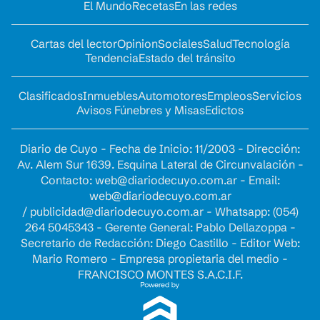
El Mundo
Recetas
En las redes
Cartas del lector
Opinion
Sociales
Salud
Tecnología
Tendencia
Estado del tránsito
Clasificados
Inmuebles
Automotores
Empleos
Servicios
Avisos Fúnebres y Misas
Edictos
Diario de Cuyo - Fecha de Inicio: 11/2003 - Dirección:
Av. Alem Sur 1639. Esquina Lateral de Circunvalación -
Contacto:
web@diariodecuyo.com.ar
- Email:
web@diariodecuyo.com.ar
/
publicidad@diariodecuyo.com.ar
-
Whatsapp: (054)
264 5045343 - Gerente General: Pablo Dellazoppa -
Secretario de Redacción: Diego Castillo - Editor Web:
Mario Romero - Empresa propietaria del medio -
FRANCISCO MONTES S.A.C.I.F.