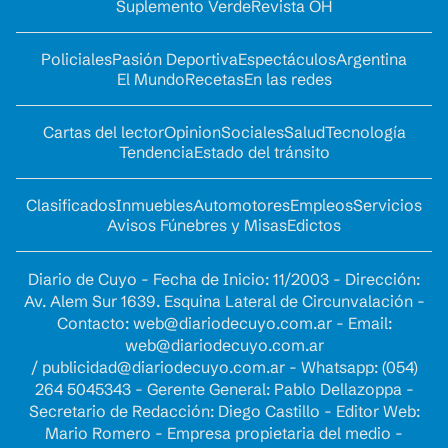
Suplemento Verde
Revista OH
Policiales
Pasión Deportiva
Espectáculos
Argentina
El Mundo
Recetas
En las redes
Cartas del lector
Opinion
Sociales
Salud
Tecnología
Tendencia
Estado del tránsito
Clasificados
Inmuebles
Automotores
Empleos
Servicios
Avisos Fúnebres y Misas
Edictos
Diario de Cuyo - Fecha de Inicio: 11/2003 - Dirección:
Av. Alem Sur 1639. Esquina Lateral de Circunvalación -
Contacto:
web@diariodecuyo.com.ar
- Email:
web@diariodecuyo.com.ar
/
publicidad@diariodecuyo.com.ar
-
Whatsapp: (054)
264 5045343 - Gerente General: Pablo Dellazoppa -
Secretario de Redacción: Diego Castillo - Editor Web:
Mario Romero - Empresa propietaria del medio -