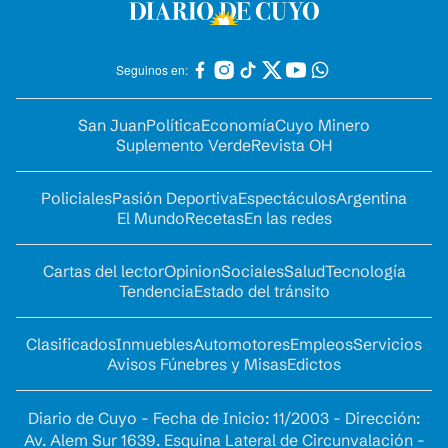
Seguinos en:
San Juan
Política
Economía
Cuyo Minero
Suplemento Verde
Revista OH
Policiales
Pasión Deportiva
Espectáculos
Argentina
El Mundo
Recetas
En las redes
Cartas del lector
Opinion
Sociales
Salud
Tecnología
Tendencia
Estado del tránsito
Clasificados
Inmuebles
Automotores
Empleos
Servicios
Avisos Fúnebres y Misas
Edictos
Diario de Cuyo - Fecha de Inicio: 11/2003 - Dirección:
Av. Alem Sur 1639. Esquina Lateral de Circunvalación -