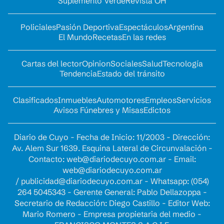
Suplemento Verde
Revista OH
Policiales
Pasión Deportiva
Espectáculos
Argentina
El Mundo
Recetas
En las redes
Cartas del lector
Opinion
Sociales
Salud
Tecnología
Tendencia
Estado del tránsito
Clasificados
Inmuebles
Automotores
Empleos
Servicios
Avisos Fúnebres y Misas
Edictos
Diario de Cuyo - Fecha de Inicio: 11/2003 - Dirección:
Av. Alem Sur 1639. Esquina Lateral de Circunvalación -
Contacto:
web@diariodecuyo.com.ar
- Email:
web@diariodecuyo.com.ar
/
publicidad@diariodecuyo.com.ar
-
Whatsapp: (054)
264 5045343 - Gerente General: Pablo Dellazoppa -
Secretario de Redacción: Diego Castillo - Editor Web:
Mario Romero - Empresa propietaria del medio -