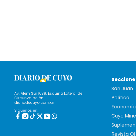
Seccione
San Juan
Av. Alem Sur 1639. Esquina Lateral de
Política
Circunvalación
diariodecuyo.com.ar
Economía
Siguenos en:
Cuyo Mine
Suplemen
Revista O