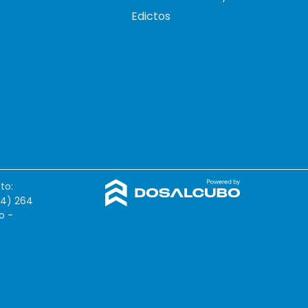
Edictos
to:
54) 264
o -