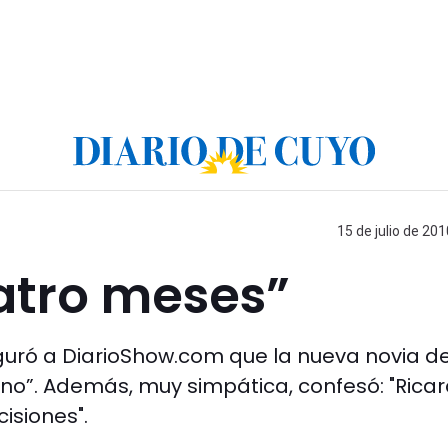
15 de julio de 201
atro meses”
guró a DiarioShow.com que la nueva novia de
erno”. Además, muy simpática, confesó: "Rica
isiones".