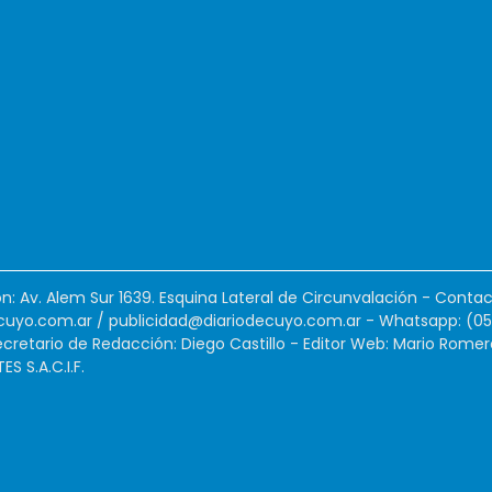
ión: Av. Alem Sur 1639. Esquina Lateral de Circunvalación - Contac
cuyo.com.ar
/
publicidad@diariodecuyo.com.ar
-
Whatsapp: (0
cretario de Redacción: Diego Castillo - Editor Web: Mario Romer
 S.A.C.I.F.