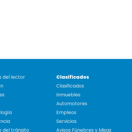
 del lector
Clasificados
on
Clasificados
es
Inmuebles
Automotores
logía
Empleos
ncia
Servicios
 del tránsito
Avisos Fúnebres y Misas