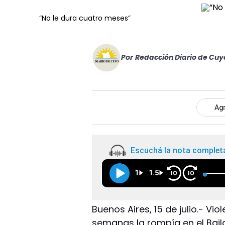
“No le dura cuatro meses”
Por
Redacción Diario de Cuy
Agr
Escuchá la nota complet
1
1.5
10
10
Buenos Aires, 15 de julio.- Vi
semanas la rompía en el Bail