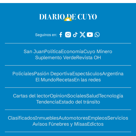
Seguinos en:
San Juan
Política
Economía
Cuyo Minero
Suplemento Verde
Revista OH
Policiales
Pasión Deportiva
Espectáculos
Argentina
El Mundo
Recetas
En las redes
Cartas del lector
Opinion
Sociales
Salud
Tecnología
Tendencia
Estado del tránsito
Clasificados
Inmuebles
Automotores
Empleos
Servicios
Avisos Fúnebres y Misas
Edictos