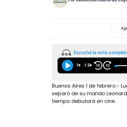
Por
Redacción Diario de Cuy
Agr
Escuchá la nota complet
1
1.5
10
10
Buenos Aires 1 de febrero.- L
separó de su marido Leonardo
tiempo debutará en cine.