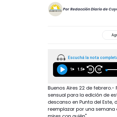
Por
Redacción Diario de Cuy
Agr
Escuchá la nota complet
1
1.5
10
10
Buenos Aires 22 de febrero.-
sensual para la edición de e
descanso en Punta del Este, d
reemplazar por una semana a D
mires con quién".