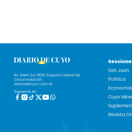
Seccione
San Juan
Av. Alem Sur 1639. Esquina Lateral de
Política
Circunvalación
diariodecuyo.com.ar
Economía
Siguenos en:
Cuyo Mine
Suplemen
Revista O