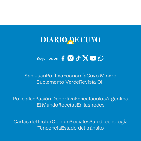
Seguinos en:
San Juan
Política
Economía
Cuyo Minero
Suplemento Verde
Revista OH
Policiales
Pasión Deportiva
Espectáculos
Argentina
El Mundo
Recetas
En las redes
Cartas del lector
Opinion
Sociales
Salud
Tecnología
Tendencia
Estado del tránsito