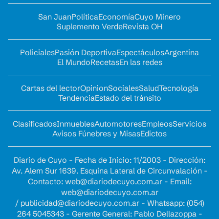
San Juan
Política
Economía
Cuyo Minero
Suplemento Verde
Revista OH
Policiales
Pasión Deportiva
Espectáculos
Argentina
El Mundo
Recetas
En las redes
Cartas del lector
Opinion
Sociales
Salud
Tecnología
Tendencia
Estado del tránsito
Clasificados
Inmuebles
Automotores
Empleos
Servicios
Avisos Fúnebres y Misas
Edictos
Diario de Cuyo - Fecha de Inicio: 11/2003 - Dirección:
Av. Alem Sur 1639. Esquina Lateral de Circunvalación -
Contacto:
web@diariodecuyo.com.ar
- Email:
web@diariodecuyo.com.ar
/
publicidad@diariodecuyo.com.ar
-
Whatsapp: (054)
264 5045343 - Gerente General: Pablo Dellazoppa -