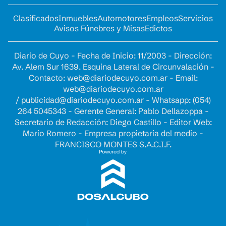
Clasificados
Inmuebles
Automotores
Empleos
Servicios
Avisos Fúnebres y Misas
Edictos
Diario de Cuyo - Fecha de Inicio: 11/2003 - Dirección:
Av. Alem Sur 1639. Esquina Lateral de Circunvalación -
Contacto:
web@diariodecuyo.com.ar
- Email:
web@diariodecuyo.com.ar
/
publicidad@diariodecuyo.com.ar
-
Whatsapp: (054)
264 5045343 - Gerente General: Pablo Dellazoppa -
Secretario de Redacción: Diego Castillo - Editor Web:
Mario Romero - Empresa propietaria del medio -
FRANCISCO MONTES S.A.C.I.F.