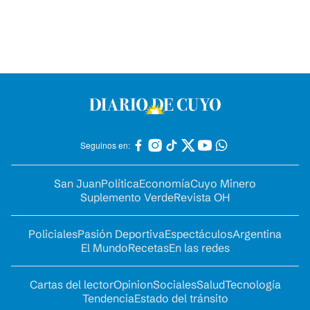
Seguinos en:
San Juan
Política
Economía
Cuyo Minero
Suplemento Verde
Revista OH
Policiales
Pasión Deportiva
Espectáculos
Argentina
El Mundo
Recetas
En las redes
Cartas del lector
Opinion
Sociales
Salud
Tecnología
Tendencia
Estado del tránsito