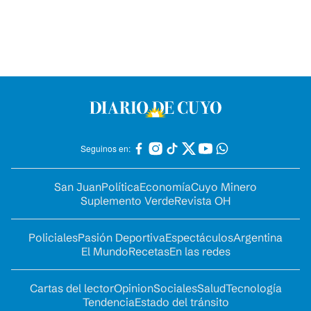
Seguinos en:
San Juan
Política
Economía
Cuyo Minero
Suplemento Verde
Revista OH
Policiales
Pasión Deportiva
Espectáculos
Argentina
El Mundo
Recetas
En las redes
Cartas del lector
Opinion
Sociales
Salud
Tecnología
Tendencia
Estado del tránsito