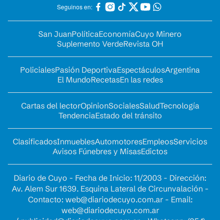
Seguinos en:
San Juan
Política
Economía
Cuyo Minero
Suplemento Verde
Revista OH
Policiales
Pasión Deportiva
Espectáculos
Argentina
El Mundo
Recetas
En las redes
Cartas del lector
Opinion
Sociales
Salud
Tecnología
Tendencia
Estado del tránsito
Clasificados
Inmuebles
Automotores
Empleos
Servicios
Avisos Fúnebres y Misas
Edictos
Diario de Cuyo - Fecha de Inicio: 11/2003 - Dirección:
Av. Alem Sur 1639. Esquina Lateral de Circunvalación -
Contacto:
web@diariodecuyo.com.ar
- Email:
web@diariodecuyo.com.ar