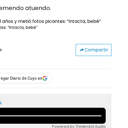
 tremendo atuendo.
tes: “Intacta, bebé”
Compartir
o
egar Diario de Cuyo en
a
Powered by Thinkindot Audio