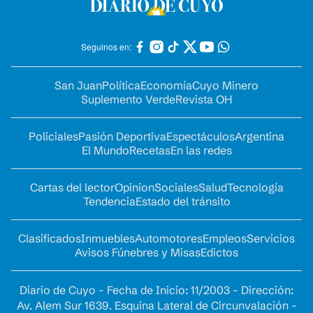
Seguinos en:
San Juan
Política
Economía
Cuyo Minero
Suplemento Verde
Revista OH
Policiales
Pasión Deportiva
Espectáculos
Argentina
El Mundo
Recetas
En las redes
Cartas del lector
Opinion
Sociales
Salud
Tecnología
Tendencia
Estado del tránsito
Clasificados
Inmuebles
Automotores
Empleos
Servicios
Avisos Fúnebres y Misas
Edictos
Diario de Cuyo - Fecha de Inicio: 11/2003 - Dirección:
Av. Alem Sur 1639. Esquina Lateral de Circunvalación -