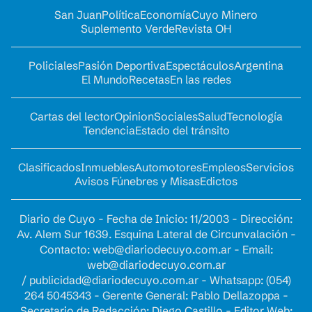
San Juan
Política
Economía
Cuyo Minero
Suplemento Verde
Revista OH
Policiales
Pasión Deportiva
Espectáculos
Argentina
El Mundo
Recetas
En las redes
Cartas del lector
Opinion
Sociales
Salud
Tecnología
Tendencia
Estado del tránsito
Clasificados
Inmuebles
Automotores
Empleos
Servicios
Avisos Fúnebres y Misas
Edictos
Diario de Cuyo - Fecha de Inicio: 11/2003 - Dirección:
Av. Alem Sur 1639. Esquina Lateral de Circunvalación -
Contacto:
web@diariodecuyo.com.ar
- Email:
web@diariodecuyo.com.ar
/
publicidad@diariodecuyo.com.ar
-
Whatsapp: (054)
264 5045343 - Gerente General: Pablo Dellazoppa -
Secretario de Redacción: Diego Castillo - Editor Web: